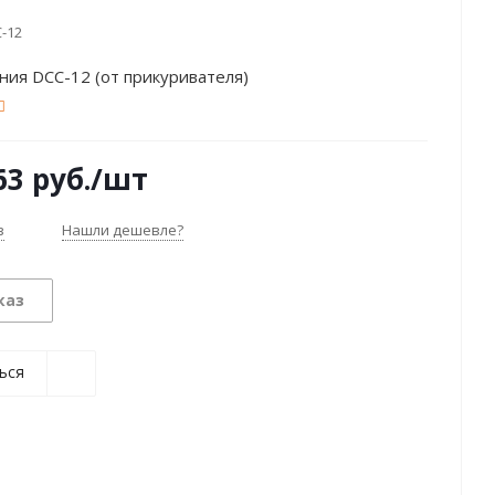
-12
ия DCC-12 (от прикуривателя)
63
руб.
/шт
з
Нашли дешевле?
каз
ься