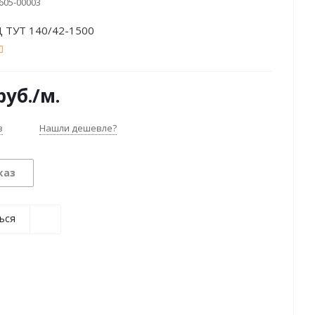
605-00003
Д ТУТ 140/42-1500
руб.
/м.
з
Нашли дешевле?
каз
ься