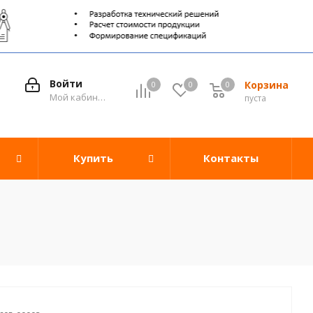
Войти
Корзина
0
0
0
0
Мой кабинет
пуста
Купить
Контакты