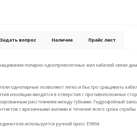
Задать вопрос
Наличие
Прайс лист
ращивания попарно однопроволочных жил кабелей связи диам
ели однопарные позволяют легко и быстро сращивать кабел
ятия изоляции вводятся в отверстия с противоположных ст
ксированным расстоянием между губками. Гидрофобный запо
тактов с врезанными жилами в течение всего срока службы 
единителя используется ручной пресс E9BM.