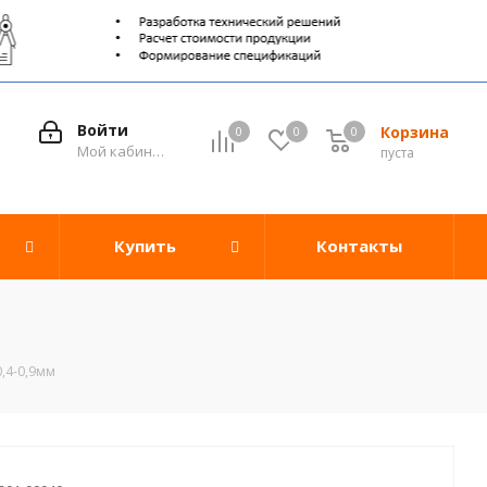
Войти
Корзина
0
0
0
0
Мой кабинет
пуста
Купить
Контакты
,4-0,9мм