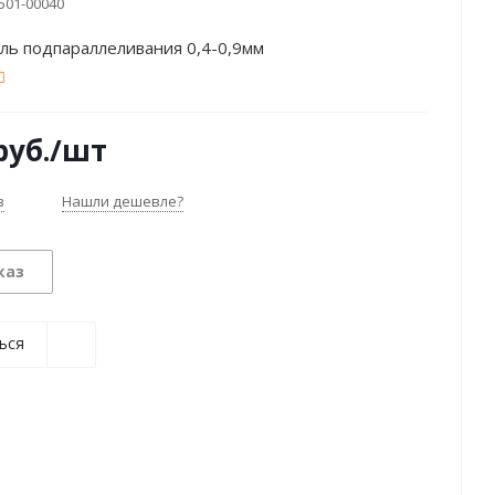
501-00040
ль подпараллеливания 0,4-0,9мм
уб.
/шт
з
Нашли дешевле?
каз
ься