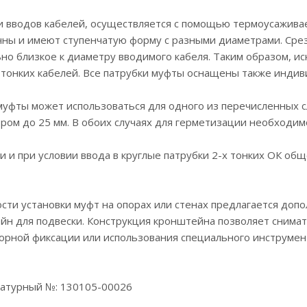
 вводов кабелей, осуществляется с помощью термоусаживае
чны и имеют ступенчатую форму с разными диаметрами. Сре
но близкое к диаметру вводимого кабеля. Таким образом, и
 тонких кабелей. Все патрубки муфты оснащены также индив
уфты может использоваться для одного из перечисленных слу
ром до 25 мм. В обоих случаях для герметизации необходи
и и при условии ввода в круглые патрубки 2-х тонких ОК об
сти установки муфт на опорах или стенах предлагается до
н для подвески. Конструкция кронштейна позволяет снимать
рной фиксации или использования специального инструмент
атурный №: 130105-00026