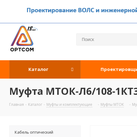
Каталог
Проектировщ
Муфта МТОК-Л6/108-1КТ3
Главная
-
Каталог
-
Муфты и комплектующие
-
Муфты МТОК
-
Му
Кабель оптический