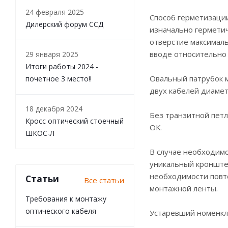
24 февраля 2025
Способ герметизации
Дилерский форум ССД
изначально гермети
отверстие максималь
вводе относительно
29 января 2025
Итоги работы 2024 -
Овальный патрубок м
почетное 3 место!!
двух кабелей диамет
18 декабря 2024
Без транзитной петл
Кросс оптический стоечный
ОК.
ШКОС-Л
В случае необходимо
уникальный кронштей
необходимости повто
Статьи
Все статьи
монтажной ленты.
Требования к монтажу
оптического кабеля
Устаревший номенкл