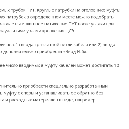
мых трубок ТУТ. Круглые патрубки на оголовнике муфты
зая патрубок в определенном месте можно подобрать
сключается излишнее натяжение ТУТ после усадки при
идуальными узлами крепления ЦСЭ.
чаев: 1) ввода транзитной петли кабеля или 2) ввода
мо дополнительно приобрести «Ввод №6».
щее число вводимых в муфту кабелей может достигать 10
полнительно приобрести специально разработанный
 муфту с опоры и устанавливать ее обратно без
а и расходных материалов в виде, например,