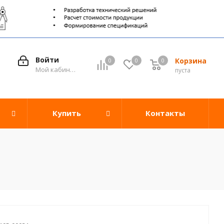
Войти
Корзина
0
0
0
0
Мой кабинет
пуста
Купить
Контакты