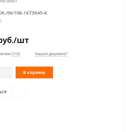
105-00031
К-Л6/108-1КТ3645-К
руб.
/шт
аличии
(113)
Нашли дешевле?
В корзину
ься