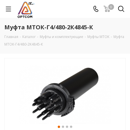
0
Муфта МТОК-Г4/480-2К4845-К
Главная
-
Каталог
-
Муфты и комплектующие
-
Муфты МТОК
-
Муфта
МТОК-Г4/480-2К4845-К