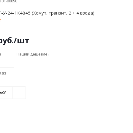
101-00090
У-24-1К4845 (Хомут, транзит, 2 + 4 ввода)
руб.
/шт
з
Нашли дешевле?
каз
ься