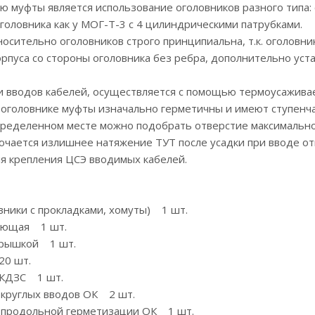
 муфты является использование оголовников разного типа: с
оголовника как у МОГ-Т-3 с 4 цилиндрическими патрубками.
носительно оголовников строго принципиальна, т.к. оголовн
рпуса со стороны оголовника без ребра, дополнительно уст
и вводов кабелей, осуществляется с помощью термоусажива
а оголовнике муфты изначально герметичны и имеют ступенч
пределенном месте можно подобрать отверстие максимально
ючается излишнее натяжение ТУТ после усадки при вводе от
я крепления ЦСЭ вводимых кабелей.
овники с прокладками, хомуты) 1 шт.
рующая 1 шт.
 крышкой 1 шт.
20 шт.
 КДЗС 1 шт.
 круглых вводов ОК 2 шт.
я продольной герметизации ОК 1 шт.