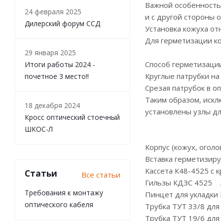
Важной особенностью
24 февраля 2025
и с другой стороны 
Дилерский форум ССД
Установка кожуха от
Для герметизации ко
29 января 2025
Способ герметизаци
Итоги работы 2024 -
Круглые патрубки н
почетное 3 место!!
Срезая патрубок в о
Таким образом, искл
18 декабря 2024
установлены узлы дл
Кросс оптический стоечный
ШКОС-Л
Корпус (кожух, огол
Вставка герметизи
Кассета К48-4525 с
Статьи
Все статьи
Гильзы КДЗС 4525 
Требования к монтажу
Пинцет для укладки
оптического кабеля
Трубка ТУТ 33/8 для
Трубка ТУТ 19/6 дл