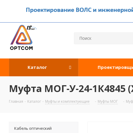
Каталог
Проектировщ
Муфта МОГ-У-24-1К4845 (Х
Главная
-
Каталог
-
Муфты и комплектующие
-
Муфты МОГ
-
Муф
Кабель оптический