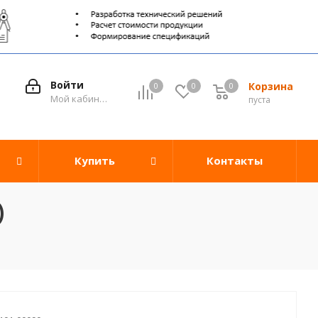
Войти
Корзина
0
0
0
0
Мой кабинет
пуста
Купить
Контакты
)