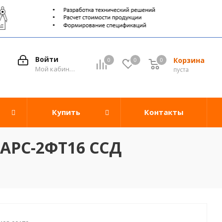
Войти
Корзина
0
0
0
0
Мой кабинет
пуста
Купить
Контакты
/APC-2ФТ16 ССД