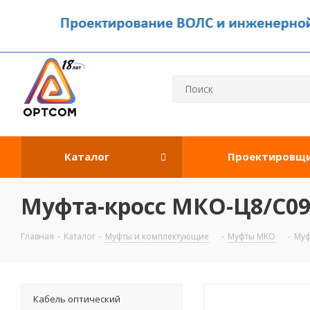
Каталог
Проектировщ
Муфта-кросс МКО-Ц8/С09
Главная
-
Каталог
-
Муфты и комплектующие
-
Муфты МКО
-
Муф
Кабель оптический