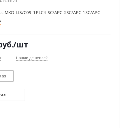
408-00170
сс МКО-Ц8/С09-1PLC4-SC/APC-5SC/APC-1SC/APC-
Д
руб.
/шт
з
Нашли дешевле?
каз
ься