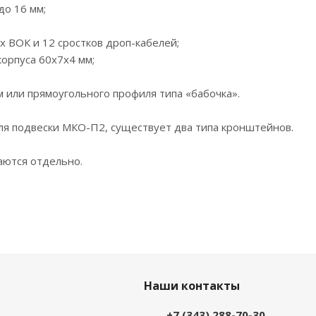
до 16 мм;
х ВОК и 12 сростков дроп-кабелей;
орпуса 60х7х4 мм;
 или прямоугольного профиля типа «бабочка».
ля подвески МКО-П2, существует два типа кронштейнов.
аются отдельно.
Наши контакты
+7 (343) 288-70-30