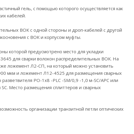
астичный гель, с помощью которого осуществляется как
их кабелей.
тельных ВОК с одной стороны и дроп-кабелей с другой
икосновения с ВОК и корпусом муфты.
роны которой предусмотрено место для укладки
-3645 для сварки волокон распределительных ВОК. На
акже ложемент Л2-СП, на который можно установить
 900 мкм и ложемент Л12-4525 для размещения сварных
 разветвителя РО-1х8 -PLC -SM/0,9 -1,0 м-SC/APC или
и SC. Место размещения сплиттеров и сварных
возможность организации транзитной петли оптических