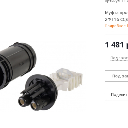
Артикул:
130
Муфта-кро
2ФТ16 СС
Подробнее
1 481
Под зака
Под за
Поделит