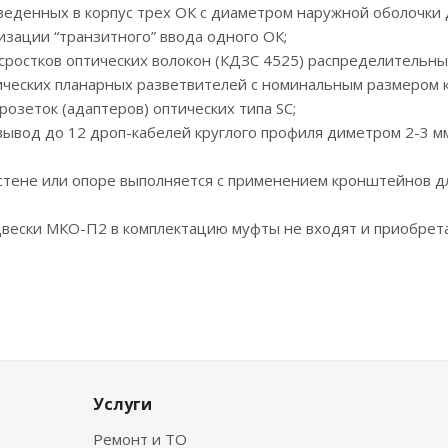
введенных в корпус трех ОК с диаметром наружной оболочки 
изации “транзитного” ввода одного ОК;
сростков оптических волокон (КДЗС 4525) распределительны
тических планарных разветвителей с номинальным размером к
 розеток (адаптеров) оптических типа SC;
вод до 12 дроп-кабелей круглого профиля диметром 2-3 мм
стене или опоре выполняется с применением кронштейнов д
вески МКО-П2 в комплектацию муфты не входят и приобрет
Услуги
Ремонт и ТО