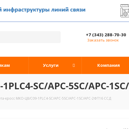
+7 (343) 288-70-30
Заказать звонок
икам
Услуги
Компания
-1PLC4-SC/APC-5SC/APC-1SC
та-кросс МКО-Ц8/С09-1PLC4-SC/APC-5SC/APC-1SC/APC-2ФТ16 ССД