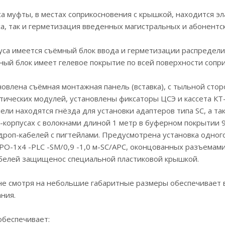
а муфты, в местах соприкосновения с крышкой, находится эл
а, так и герметизация введенных магистральных и абонентск
уса имеется съёмный блок ввода и герметизации распредели
ный блок имеет гелевое покрытие по всей поверхности сопр
новлена съёмная монтажная панель (вставка), с тыльной сто
тических модулей, установлены фиксаторы ЦСЭ и кассета КТ
ели находятся гнёзда для установки адаптеров типа SC, а т
-корпусах с волокнами длиной 1 метр в буферном покрытии
дроп-кабелей с пигтейлами. Предусмотрена установка одного
РО-1х4 -PLC -SM/0,9 -1,0 м-SC/APC, оконцованных разъемам
белей защищенос специальной пластиковой крышкой.
не смотря на небольшие габаритные размеры обеспечивает 
ния.
обеспечивает: