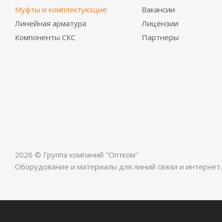
Муфты и комплектующие
Вакансии
Линейная арматура
Лицензии
Компоненты СКС
Партнеры
2026 © Группа компаний "Оптком"
Оборудование и материалы для линий связи и интернет.
beautiful
xxx
افلام
indian
www.indianwap.net
sax
beauty
rekha
bathroom
حضن
sixy
telugu
xvideohind
tubidy
xindians
cameltoe
indian
سيكس
kitchen
indiansexmms.me
video
venus
sex
sex
خلفى
video
college
tubebond.mobi
new
com