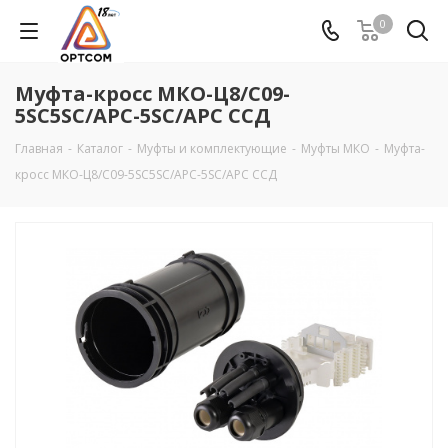
0
Муфта-кросс МКО-Ц8/С09-
5SC5SC/APC-5SC/APC ССД
Главная
-
Каталог
-
Муфты и комплектующие
-
Муфты МКО
-
Муфта-
кросс МКО-Ц8/С09-5SC5SC/APC-5SC/APC ССД