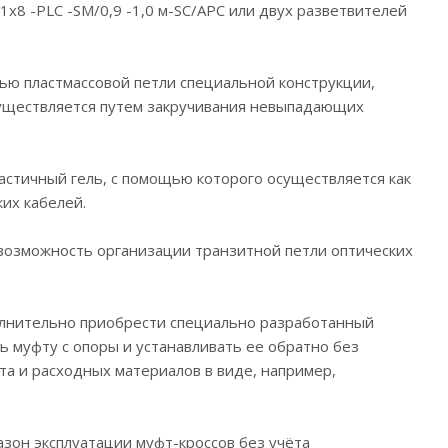
х8 -PLC -SM/0,9 -1,0 м-SC/APC или двух разветвителей
ью пластмассовой петли специальной конструкции,
существляется путем закручивания невыпадающих
астичный гель, с помощью которого осуществляется как
их кабелей.
возможность организации транзитной петли оптических
полнительно приобрести специально разработанный
 муфту с опоры и устанавливать ее обратно без
а и расходных материалов в виде, например,
азон эксплуатации муфт-кроссов без учёта