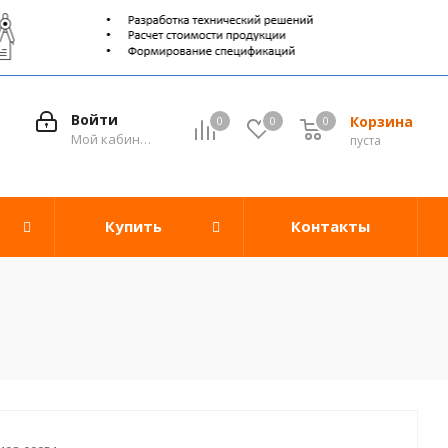
Войти
Корзина
0
0
0
0
Мой кабинет
пуста
Купить
Контакты