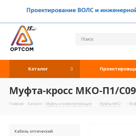
Каталог
Проектировщ
Муфта-кросс МКО-П1/С09
Главная
-
Каталог
-
Муфты и комплектующие
-
Муфты МКО
-
Муф
Кабель оптический