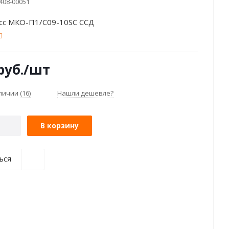
408-00051
сс МКО-П1/С09-10SC ССД
руб.
/шт
аличии
(16)
Нашли дешевле?
В корзину
ься