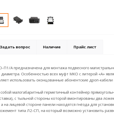
Задать вопрос
Наличие
Прайс лист
О-П1/А предназначена для монтажа подвесного магистральн
 диаметра. Особенностью всех муфт МКО с литерой «А» являе
оляет использовать оконцованные абонентские дроп-кабели
 собой малогабаритный герметичный контейнер прямоугольн
вставка), с тыльной стороны которой вмонтированы два ло
 а на лицевой стороне панели находятся гнёзда для установ
ожемент типа Л2-СП, на который возможно установить разве