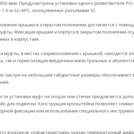
00 мкм. Предусмотрена установка одного разветвителя РО-1
 -1,0 м-SC/APC, оконцованных разъемами SC.
рование крышки в открытом положении достигается с помощ
 муфты. Фиксация крышки и корпуса в закрытом положении о
ных в корпус гаек.
а муфты, в местах соприкосновения с крышкой, находится эл
а, так и герметизация введенных магистральных и абонентск
не смотря на небольшие габаритные размеры обеспечивает 
ния.
сти установки муфт на опорах или стенах предлагается до
н для подвески. Конструкция кронштейна позволяет снимать
рной фиксации или использования специального инструмент
что в разделе «Характеристики» указан температурный диап