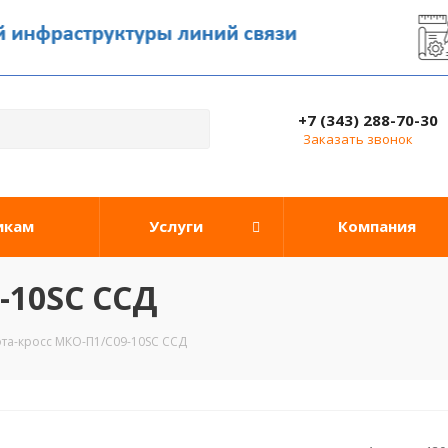
+7 (343) 288-70-30
Заказать звонок
икам
Услуги
Компания
-10SC ССД
та-кросс МКО-П1/С09-10SC ССД