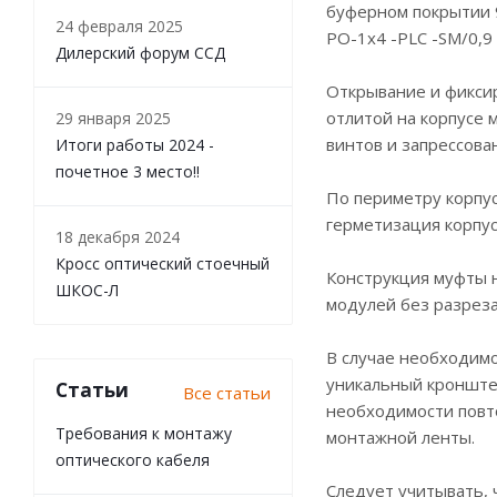
буферном покрытии 9
24 февраля 2025
РО-1х4 -PLC -SM/0,9
Дилерский форум ССД
Открывание и фикси
отлитой на корпусе
29 января 2025
винтов и запрессован
Итоги работы 2024 -
почетное 3 место!!
По периметру корпус
герметизация корпус
18 декабря 2024
Кросс оптический стоечный
Конструкция муфты 
ШКОС-Л
модулей без разреза
В случае необходимо
уникальный кронштей
Статьи
Все статьи
необходимости повто
Требования к монтажу
монтажной ленты.
оптического кабеля
Следует учитывать, 