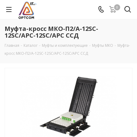
0
Муфта-кросс МКО-П2/A-12SC-
12SC/APC-12SC/APC ССД
Главная
-
Каталог
-
Муфты и комплектующие
-
Муфты МКО
-
Муфта-
кросс МКО-П2/A-12SC-12SC/APC-12SC/APC ССД