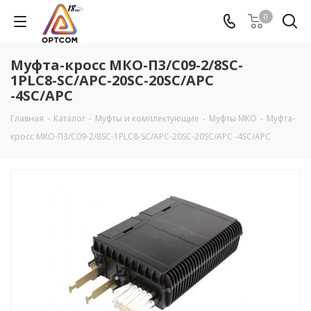
0
Муфта-кросс МКО-П3/С09-2/8SC-
1PLC8-SC/APC-20SC-20SC/APC
-4SC/APC
Главная
-
Каталог
-
Муфты и комплектующие
-
Муфты МКО
-
Муфта-
кросс МКО-П3/С09-2/8SC-1PLC8-SC/APC-20SC-20SC/APC -4SC/APC