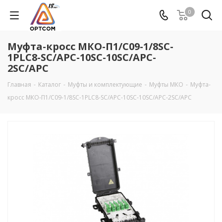
0
Муфта-кросс МКО-П1/С09-1/8SC-
1PLC8-SC/APC-10SC-10SC/APC-
2SC/APC
Главная
-
Каталог
-
Муфты и комплектующие
-
Муфты МКО
-
Муфта-
кросс МКО-П1/С09-1/8SC-1PLC8-SC/APC-10SC-10SC/APC-2SC/APC