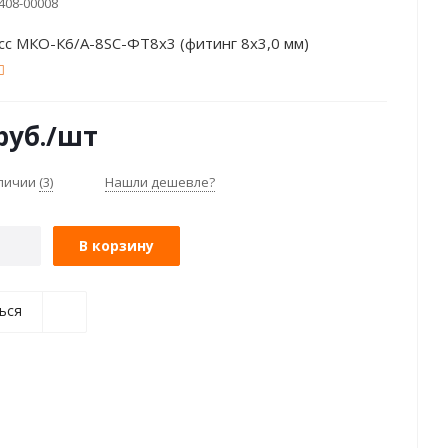
408-00008
сс МКО-К6/А-8SC-ФТ8х3 (фитинг 8х3,0 мм)
руб.
/шт
аличии
(3)
Нашли дешевле?
В корзину
ься