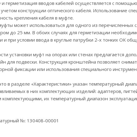
Э и герметизация вводов кабелей осуществляется с помощь
 учетом конструкции оптического кабеля. Использование сп
ость крепления кабеля в муфте.
уфты может использоваться для одного из перечисленных слу
ром до 25 мм. В обоих случаях для герметизации необходи
и и при условии ввода в круглые патрубки 2-х тонких ОК об
сти установки муфт на опорах или стенах предлагается до
н для подвески. Конструкция кронштейна позволяет снимать
рной фиксации или использования специального инструмент
что в разделе «Характеристики» указан температурный диап
авливаемых в них комплектующих изделий: адаптеров, пигте
ми комплектующими, их температурный диапазон эксплуатац
атурный №: 130408-00001