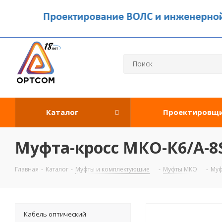
Каталог
Проектировщ
Муфта-кросс МКО-К6/А-8S
Главная
-
Каталог
-
Муфты и комплектующие
-
Муфты МКО
-
Муф
Кабель оптический