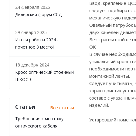
Ввод, крепление ЦС
24 февраля 2025
следует подбирать с
Дилерский форум ССД
механическую надежн
Овальный патрубок м
двух кабелей диамет
29 января 2025
Без транзитной петл
Итоги работы 2024 -
ОК.
почетное 3 место!!
В случае необходимо
уникальный кронштей
18 декабря 2024
необходимости повто
Кросс оптический стоечный
монтажной ленты.
ШКОС-Л
Следует учитывать, 
характеристик устан
составе с указанны
изделий.
Статьи
Все статьи
Требования к монтажу
Устаревший номенкл
оптического кабеля