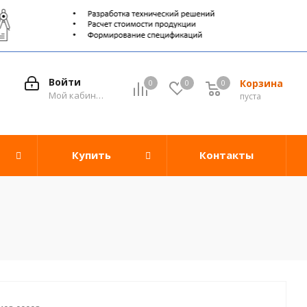
Войти
Корзина
0
0
0
0
Мой кабинет
пуста
Купить
Контакты