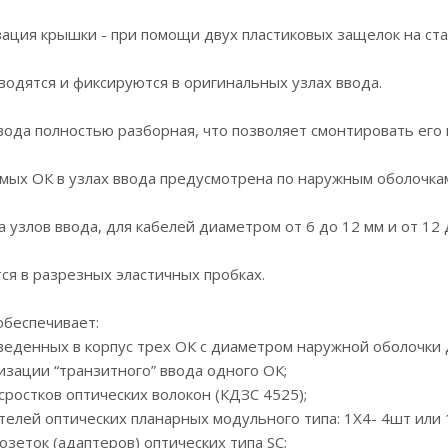
ация крышки - при помощи двух пластиковых защелок на ст
водятся и фиксируются в оригинальных узлах ввода.
вода полностью разборная, что позволяет смонтировать его 
мых ОК в узлах ввода предусмотрена по наружным оболочка
 узлов ввода, для кабелей диаметром от 6 до 12 мм и от 12 
я в разрезных эластичных пробках.
обеспечивает:
введенных в корпус трех ОК с диаметром наружной оболочки 
изации “транзитного” ввода одного ОК;
сростков оптических волокон (КДЗС 4525);
ителей оптических планарных модульного типа: 1Х4- 4шт или 1
розеток (адаптеров) оптических типа SC;