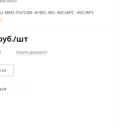
408-00059
сс МКО-П3/СМ3-4/4SC-4SC-4SC/APC -4SC/APC
руб.
/шт
з
Нашли дешевле?
каз
ься