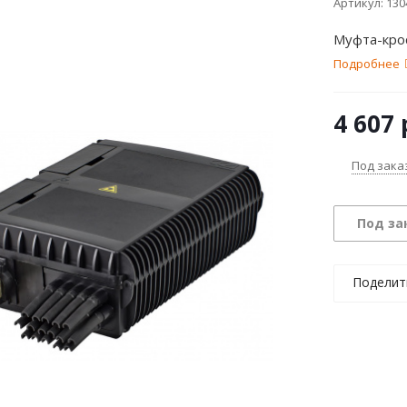
Артикул:
130
Муфта-кро
Подробнее
4 607
Под зака
Под за
Поделит