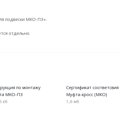
ля подвески МКО-П3».
тся отдельно.
рукция по монтажу
Сертификат соответсвия
та МКО-П3
Муфта-кросс (МКО)
6 кб
1,6 мб