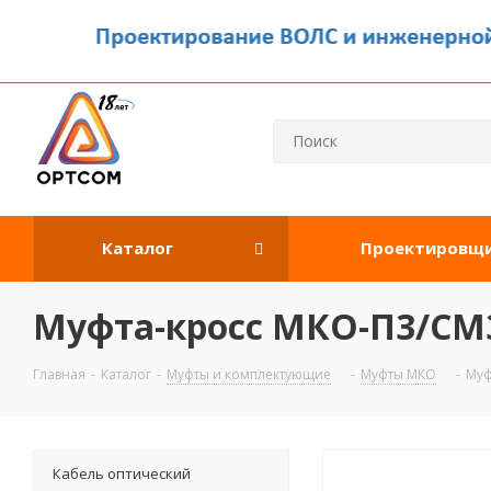
Каталог
Проектировщ
Муфта-кросс МКО-П3/СМ3-
Главная
-
Каталог
-
Муфты и комплектующие
-
Муфты МКО
-
Муф
Кабель оптический