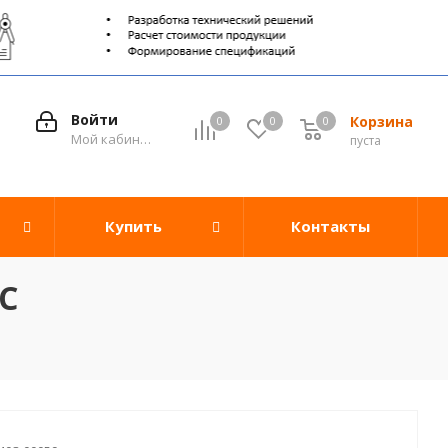
Войти
Корзина
0
0
0
0
Мой кабинет
пуста
Купить
Контакты
C