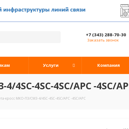
+7 (343) 288-70-30
Заказать звонок
икам
Услуги
Компания
4/4SC-4SC-4SC/APC -4SC/AP
та-кросс МКО-П3/СМ3-4/4SC-4SC-4SC/APC -4SC/APC