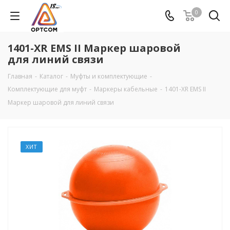
0
1401-XR EMS II Маркер шаровой
для линий связи
Главная
-
Каталог
-
Муфты и комплектующие
-
Комплектующие для муфт
-
Маркеры кабельные
-
1401-XR EMS II
Маркер шаровой для линий связи
ХИТ