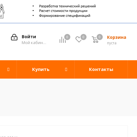
Войти
Корзина
0
0
0
0
Мой кабинет
пуста
Купить
Контакты