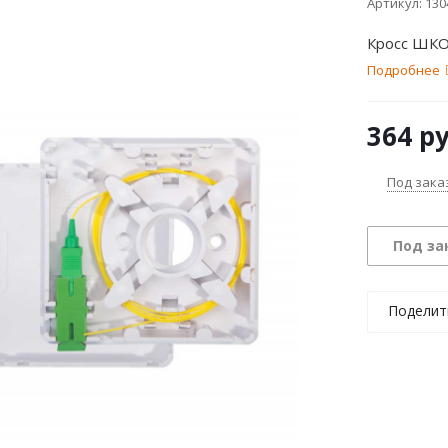
Артикул:
130
Кросс ШКО
Подробнее
364
ру
Под зака
Под за
Поделит