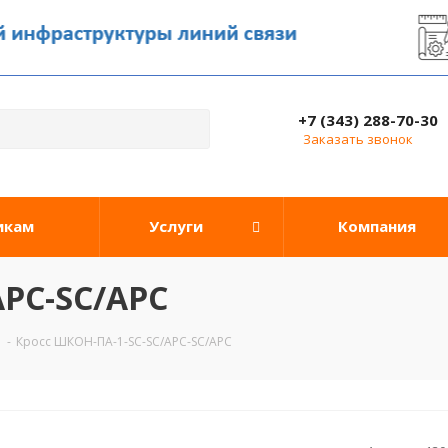
+7 (343) 288-70-30
Заказать звонок
икам
Услуги
Компания
APC-SC/APC
-
Кросс ШКОН-ПА-1-SC-SC/APC-SC/APC