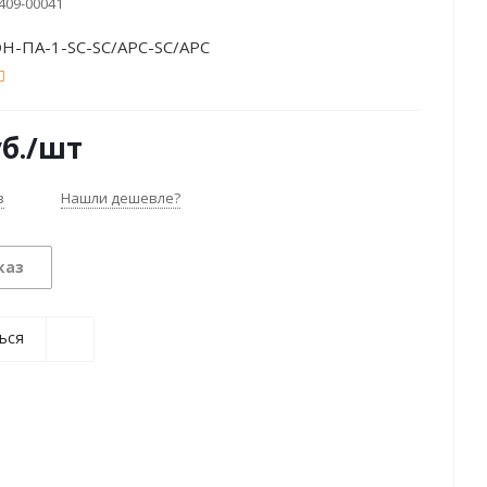
409-00041
Н-ПА-1-SC-SC/APC-SC/APC
б.
/шт
з
Нашли дешевле?
каз
ься