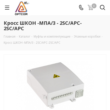
0
Кросс ШКОН -МПА/3 - 2SC/APC-
2SC/APC
Главная
-
Каталог
-
Муфты и комплектующие
-
Этажные коробки
-
Кросс ШКОН -МПА/3 - 2SC/APC-2SC/APC