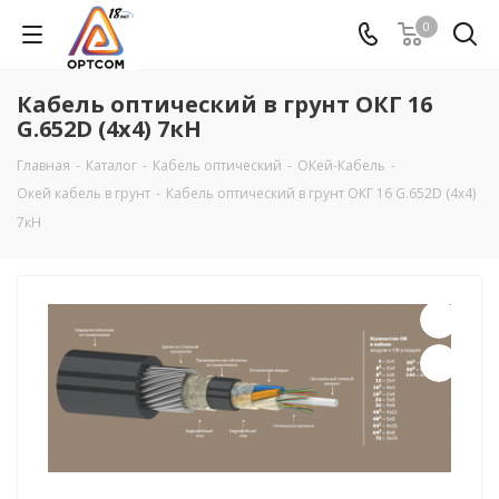
0
Кабель оптический в грунт ОКГ 16
G.652D (4х4) 7кН
Главная
-
Каталог
-
Кабель оптический
-
ОКей-Кабель
-
Окей кабель в грунт
-
Кабель оптический в грунт ОКГ 16 G.652D (4х4)
7кН