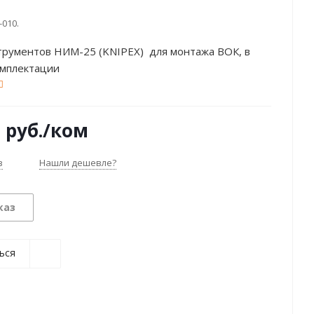
-010.
трументов НИМ-25 (KNIPEX) для монтажа ВОК, в
омплектации
0
руб.
/ком
з
Нашли дешевле?
каз
ься