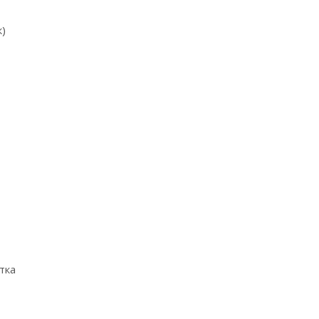
к)
тка