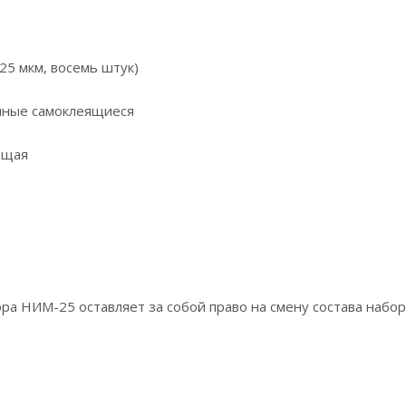
25 мкм, восемь штук)
чные самоклеящиеся
ющая
а НИМ-25 оставляет за собой право на смену состава набо