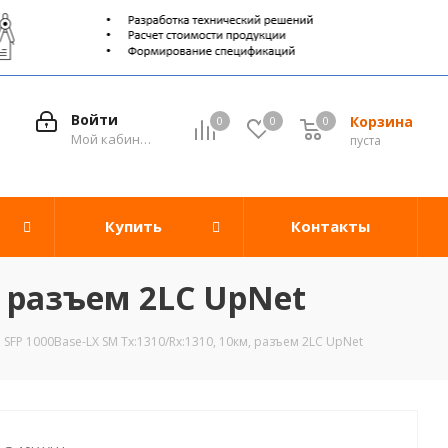
Войти
Корзина
0
0
0
0
Мой кабинет
пуста
Купить
Контакты
, разъем 2LC UpNet
SFP 1000Base-LX SM Tx:1310/Rx:1310, 10км, разъем 2LC UpNet