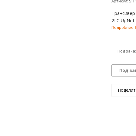
Артикул:
SFP
Трансивер 
2LC UpNet
Подробнее
Под зака
Под за
Поделит