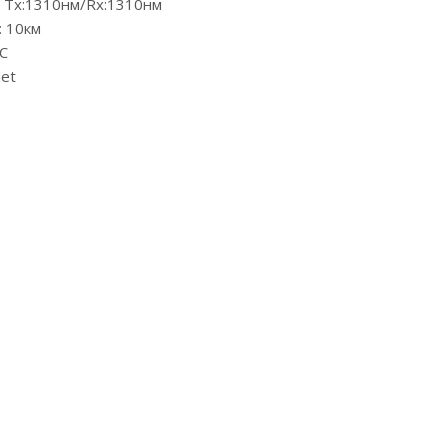
 Tx:1310нм/Rx:1310нм
: 10км
C
et