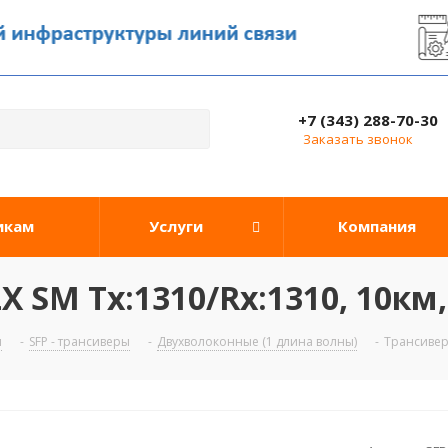
+7 (343) 288-70-30
Заказать звонок
икам
Услуги
Компания
X SM Tx:1310/Rx:1310, 10км
ы
-
SFP - трансиверы
-
Двухволоконные (1 длина волны)
-
Трансивер 