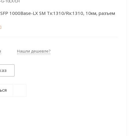
-G-10LX/LH
SFP 1000Base-LX SM Tx:1310/Rx:1310, 10км, разъем
з
Нашли дешевле?
каз
ься