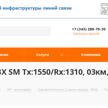
+7 (343) 288-70-30
Заказать звонок
икам
Услуги
Компания
X SM Tx:1550/Rx:1310, 03км,
ы
-
SFP - трансиверы
-
Одноволоконные (2 длины волны) - WDM
-
Тр