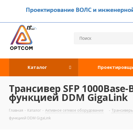
Каталог
Проектировщ
Трансивер SFP 1000Base-B
функцией DDM GigaLink
Главная
-
Каталог
-
Активное сетевое оборудование
-
Трансивер
функцией DDM GigaLink