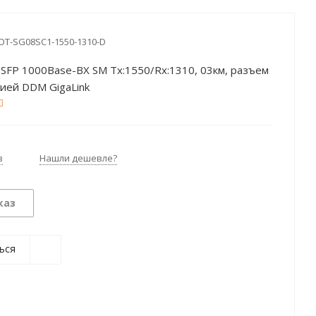
OT-SG08SC1-1550-1310-D
SFP 1000Base-BX SM Tx:1550/Rx:1310, 03км, разъем
цией DDM GigaLink
з
Нашли дешевле?
каз
ься