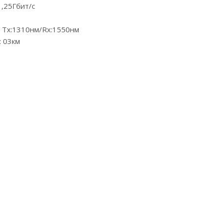
1,25Гбит/с
 Tx:1310нм/Rx:1550нм
: 03км