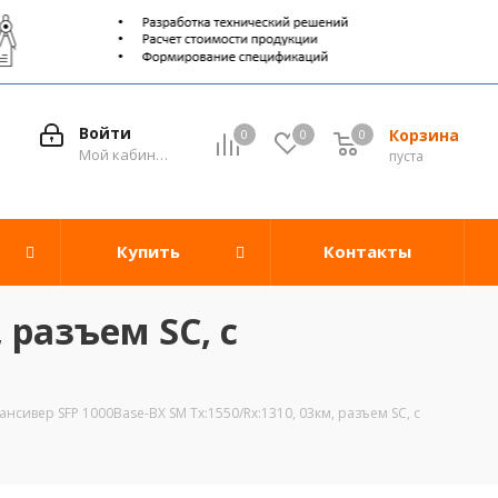
Войти
Корзина
0
0
0
0
Мой кабинет
пуста
Купить
Контакты
 разъем SC, с
ансивер SFP 1000Base-BX SM Tx:1550/Rx:1310, 03км, разъем SC, с