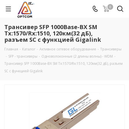
0
Трансивер SFP 1000Base-BX SM
Tx:1570/Rx:1510, 120км(32 дБ),
разъем SC с функцией Gigalink
Главная
-
Каталог
-
Активное сетевое оборудование
-
Трансиверы
-
SFP - трансиверы
-
Одноволоконные (2 длины волны) - WDM
-
Трансивер SFP 1000Base-BX SM Tx:1570/Rx:1510, 120км(32 дБ), разъем
SC с функцией Gigalink